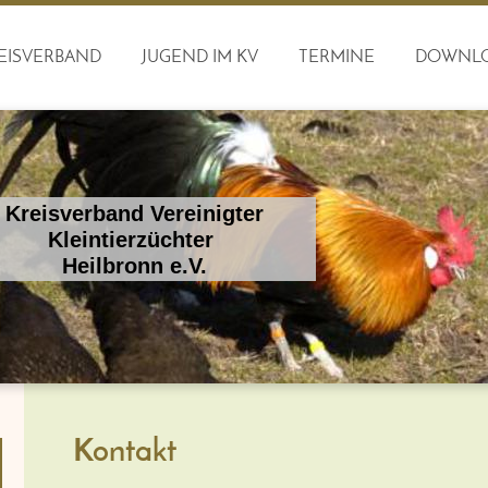
EISVERBAND
JUGEND IM KV
TERMINE
DOWNL
Kreisverband Vereinigter
Kleintierzüchter
Heilbronn e.V.
Kontakt